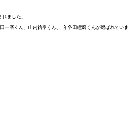
表されました。
横田一磨くん、山内祐季くん、1年谷田瞳磨くんが選ばれていま