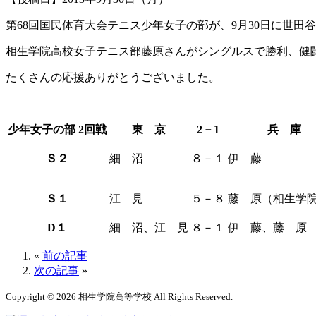
第68回国民体育大会テニス少年女子の部が、9月30日に世
相生学院高校女子テニス部藤原さんがシングルスで勝利、健
たくさんの応援ありがとうございました。
少年女子の部 2回戦
東 京
2－1
兵 庫
Ｓ２
細 沼
８－１
伊 藤
Ｓ１
江 見
５－８
藤 原（相生学
D１
細 沼、江 見
８－１
伊 藤、藤 原
«
前の記事
次の記事
»
Copyright © 2026 相生学院高等学校 All Rights Reserved.